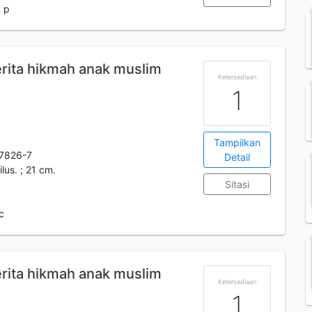
 p
erita hikmah anak muslim
Ketersediaan
1
Tampilkan
7826-7
Detail
ilus. ; 21 cm.
Sitasi
c
erita hikmah anak muslim
Ketersediaan
1