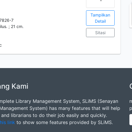
Tampilkan
7826-7
Detail
ilus. ; 21 cm.
Sitasi
c
ang Kami
mplete Library Management System, SLiMS (Senayan
m
 Management System) has many features that will help
p
s and librarians to do their job easily and quickly.
his link
to show some features provided by SLiMS.