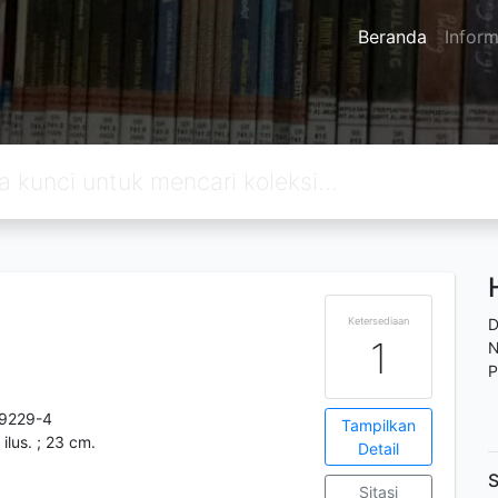
Beranda
Inform
Ketersediaan
D
1
N
P
9229-4
Tampilkan
: ilus. ; 23 cm.
Detail
S
Sitasi