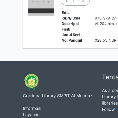
Nurul Fithrati
Edisi
-
ISBN/ISSN
978-979-27-
Deskripsi
vi, 204 hlm. : 
Fisik
Judul Seri
-
No. Panggil
028.55 NUR 
Tent
As a co
Cordoba Library SMPIT Al Mumtaz
Library
librarie
Informasi
Follow
t
Layanan