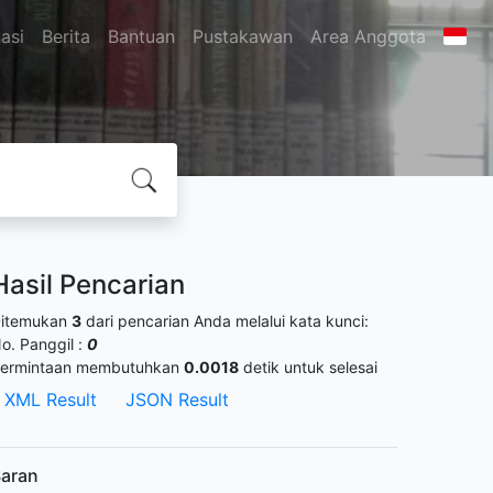
asi
Berita
Bantuan
Pustakawan
Area Anggota
Hasil Pencarian
itemukan
3
dari pencarian Anda melalui kata kunci:
o. Panggil :
0
ermintaan membutuhkan
0.0018
detik untuk selesai
XML Result
JSON Result
aran