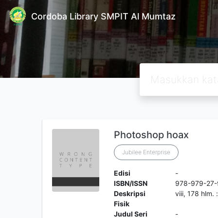
Cordoba Library SMPIT Al Mumtaz
Photoshop hoax
Jubilee Enterprise
Edisi
-
ISBN/ISSN
978-979-27-
Deskripsi
viii, 178 hlm. 
Fisik
Judul Seri
-